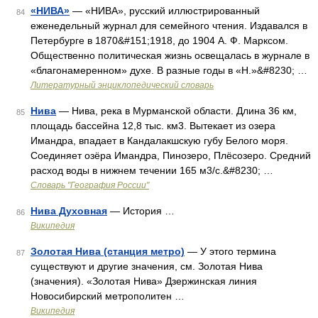
«НИВА»
— «НИВА», русский иллюстрированный
84
еженедельный журнал для семейного чтения. Издавался в
Петербурге в 1870&#151;1918, до 1904 А. Ф. Марксом.
Общественно политическая жизнь освещалась в журнале в
«благонамеренном» духе. В разные годы в «Н.»&#8230; …
Литературный энциклопедический словарь
Нива
— Нива, река в Мурманской области. Длина 36 км,
85
площадь бассейна 12,8 тыс. км3. Вытекает из озера
Имандра, впадает в Кандалакшскую губу Белого моря.
Соединяет озёра Имандра, Пинозеро, Плёсозеро. Средний
расход воды в нижнем течении 165 м3/с.&#8230; …
Словарь "География России"
Нива Духовная
— История …
86
Википедия
Золотая Нива (станция метро)
— У этого термина
87
существуют и другие значения, см. Золотая Нива
(значения). «Золотая Нива» Дзержинская линия
Новосибирский метрополитен …
Википедия