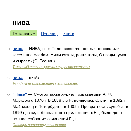
нива
Толкование
Перевод
Книги
нива
— НИВА, ы, ж Поле, возделанное для посева или
81
засеянное хлебом. Нивы сжаты, рощи голы, От воды туман
и сырость (С. Есенин) …
Толковый словарь русских существительных
нива
— нив/а …
82
Морфемно-орфографический словарь
"Нива"
— Смотри также журнал, издаваемый А. Ф.
83
Марксом с 1870 г. В 1888 г. в Н. появились Слуги , в 1892 г.
Май месяц в Петербурге , в 1893 г. Превратность судьбы , в
1899 г., в виде бесплатного приложения к Н. , было дано
полное собрание сочинений Г. , в …
Словарь литературных типов